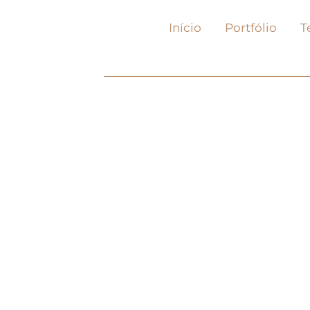
Skip
to
Início
Portfólio
T
content